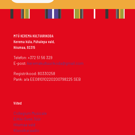
MTÜ KEREMA KULTUURIKODA
Kerema küla, Pühalepa vald,
Hiiumaa, 92315
Telefon: +372 51 56 329
E-post:
keremakultuurikoda@gmail.com
Registrikood: 80330258
Pank: a/a EE081010220200798225 SEB
Viited
Collegium Musicale
Erkki-Sven Tüür
Hiiumaa vald
Klassikaraadio