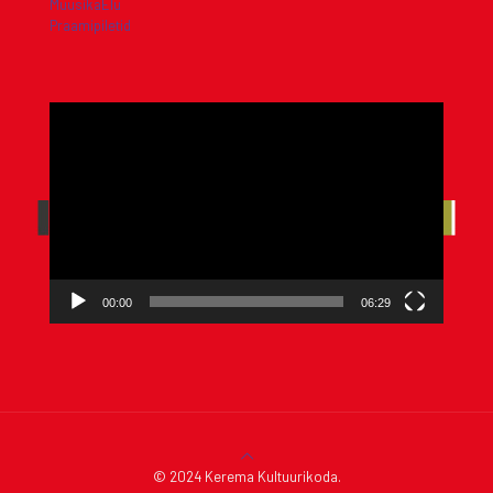
MuusikaElu
Praamipiletid
Videoesitaja
00:00
06:29
© 2024 Kerema Kultuurikoda.