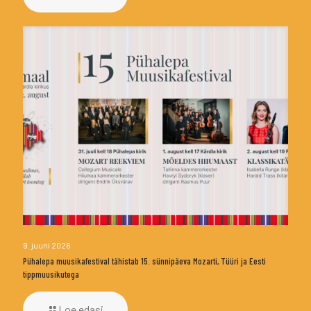
9. juuni 2026
Pühalepa muusikafestival tähistab 15. sünnipäeva Mozarti, Tüüri ja Eesti
tippmuusikutega
Loe edasi