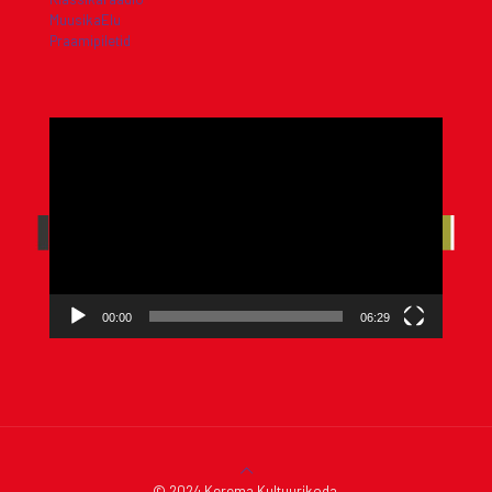
MuusikaElu
Praamipiletid
Videoesitaja
00:00
06:29
© 2024 Kerema Kultuurikoda.