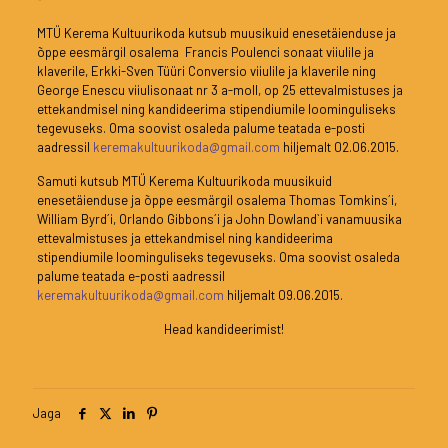
MTÜ Kerema Kultuurikoda kutsub muusikuid enesetäienduse ja
õppe eesmärgil osalema Francis Poulenci sonaat viiulile ja
klaverile, Erkki-Sven Tüüri Conversio viiulile ja klaverile ning
George Enescu viiulisonaat nr 3 a-moll, op 25 ettevalmistuses ja
ettekandmisel ning kandideerima stipendiumile loominguliseks
tegevuseks. Oma soovist osaleda palume teatada e-posti
aadressil
keremakultuurikoda@gmail.com
hiljemalt 02.06.2015.
Samuti kutsub MTÜ Kerema Kultuurikoda muusikuid
enesetäienduse ja õppe eesmärgil osalema Thomas Tomkins´i,
William Byrd´i, Orlando Gibbons´i ja John Dowland`i vanamuusika
ettevalmistuses ja ettekandmisel ning kandideerima
stipendiumile loominguliseks tegevuseks. Oma soovist osaleda
palume teatada e-posti aadressil
keremakultuurikoda@gmail.com
hiljemalt 09.06.2015.
Head kandideerimist!
Jaga