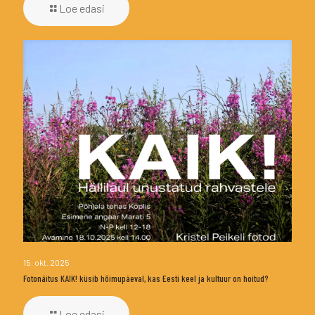
Loe edasi
15. okt. 2025
Fotonäitus KAIK! küsib hõimupäeval, kas Eesti keel ja kultuur on hoitud?
Loe edasi