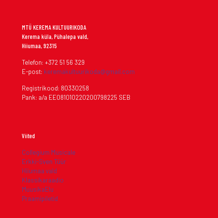
MTÜ KEREMA KULTUURIKODA
Kerema küla, Pühalepa vald,
Hiiumaa, 92315
Telefon: +372 51 56 329
E-post:
keremakultuurikoda@gmail.com
Registrikood: 80330258
Pank: a/a EE081010220200798225 SEB
Viited
Collegium Musicale
Erkki-Sven Tüür
Hiiumaa vald
Klassikaraadio
MuusikaElu
Praamipiletid