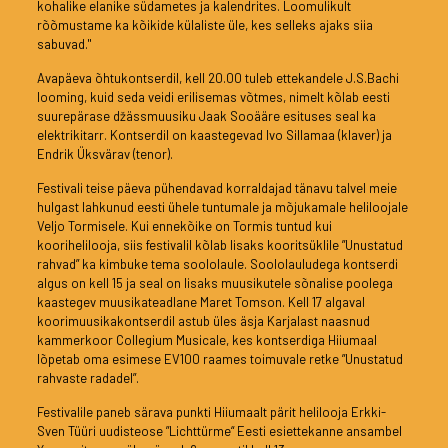
kohalike elanike südametes ja kalendrites. Loomulikult
rõõmustame ka kõikide külaliste üle, kes selleks ajaks siia
sabuvad."
Avapäeva õhtukontserdil, kell 20.00 tuleb ettekandele J.S.Bachi
looming, kuid seda veidi erilisemas võtmes, nimelt kõlab eesti
suurepärase džässmuusiku Jaak Sooääre esituses seal ka
elektrikitarr. Kontserdil on kaastegevad Ivo Sillamaa (klaver) ja
Endrik Üksvärav (tenor).
Festivali teise päeva pühendavad korraldajad tänavu talvel meie
hulgast lahkunud eesti ühele tuntumale ja mõjukamale heliloojale
Veljo Tormisele. Kui ennekõike on Tormis tuntud kui
koorihelilooja, siis festivalil kõlab lisaks kooritsüklile ”Unustatud
rahvad” ka kimbuke tema soololaule. Soololauludega kontserdi
algus on kell 15 ja seal on lisaks muusikutele sõnalise poolega
kaastegev muusikateadlane Maret Tomson. Kell 17 algaval
koorimuusikakontserdil astub üles äsja Karjalast naasnud
kammerkoor Collegium Musicale, kes kontserdiga Hiiumaal
lõpetab oma esimese EV100 raames toimuvale retke ”Unustatud
rahvaste radadel”.
Festivalile paneb särava punkti Hiiumaalt pärit helilooja Erkki-
Sven Tüüri uudisteose ”Lichttürme“ Eesti esiettekanne ansambel