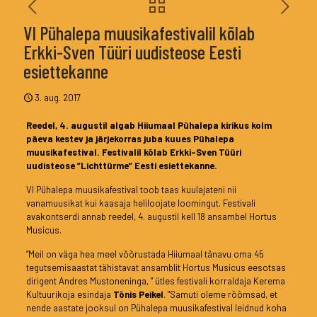
VI Pühalepa muusikafestivalil kõlab
Erkki-Sven Tüüri uudisteose Eesti
esiettekanne
3. aug. 2017
Reedel, 4. augustil algab Hiiumaal Pühalepa kirikus kolm
päeva kestev ja järjekorras juba kuues Pühalepa
muusikafestival. Festivalil kõlab Erkki-Sven Tüüri
uudisteose ”Lichttürme” Eesti esiettekanne.
VI Pühalepa muusikafestival toob taas kuulajateni nii
vanamuusikat kui kaasaja heliloojate loomingut. Festivali
avakontserdi annab reedel, 4. augustil kell 18 ansambel Hortus
Musicus.
”Meil on väga hea meel võõrustada Hiiumaal tänavu oma 45
tegutsemisaastat tähistavat ansamblit Hortus Musicus eesotsas
dirigent Andres Mustoneninga, ” ütles festivali korraldaja Kerema
Kultuurikoja esindaja
Tõnis Peikel
. "Samuti oleme rõõmsad, et
nende aastate jooksul on Pühalepa muusikafestival leidnud koha