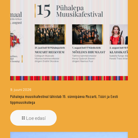
9. juuni 2026
Pühalepa muusikafestival tähistab 15. sünnipäeva Mozarti, Tüüri ja Eesti
tippmuusikutega
Loe edasi