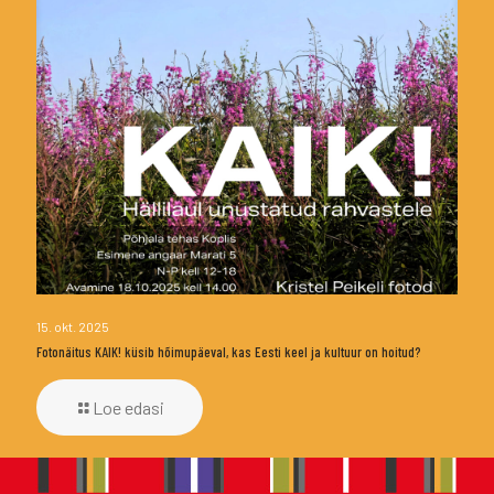
15. okt. 2025
Fotonäitus KAIK! küsib hõimupäeval, kas Eesti keel ja kultuur on hoitud?
Loe edasi