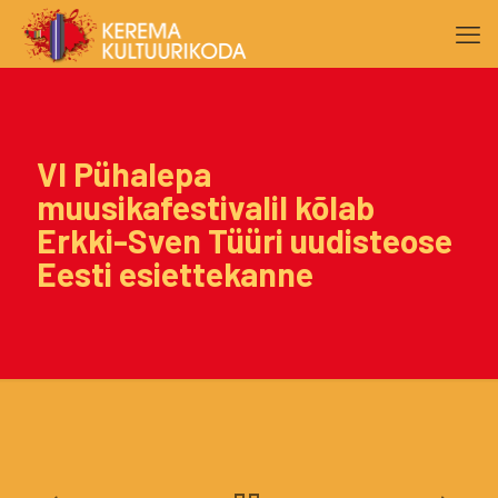
VI Pühalepa
muusikafestivalil kõlab
Erkki-Sven Tüüri uudisteose
Eesti esiettekanne