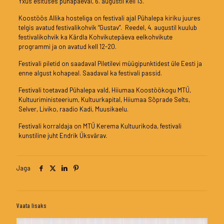
Yxus esituses pühapäeval, 6. augustil kell 13.
Koostöös Allika hosteliga on festivali ajal Pühalepa kiriku juures
telgis avatud festivalikohvik “Gustav”. Reedel, 4. augustil kuulub
festivalikohvik ka Kärdla Kohvikutepäeva eelkohvikute
programmi ja on avatud kell 12-20.
Festivali piletid on saadaval Piletilevi müügipunktidest üle Eesti ja
enne algust kohapeal. Saadaval ka festivali passid.
Festivali toetavad Pühalepa vald, Hiiumaa Koostöökogu MTÜ,
Kultuuriministeerium, Kultuurkapital, Hiiumaa Sõprade Selts,
Selver, Liviko, raadio Kadi, Muusikaelu.
Festivali korraldaja on MTÜ Kerema Kultuurikoda, festivali
kunstiline juht Endrik Üksvärav.
Jaga
Vaata lisaks