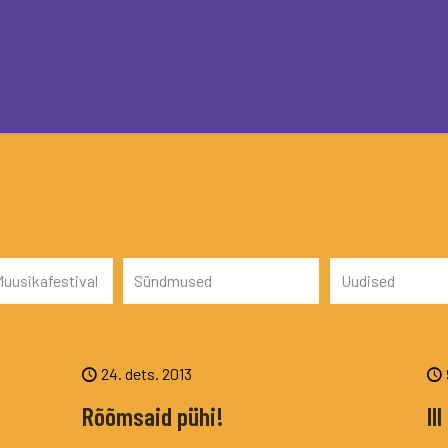
uusikafestival
Sündmused
Uudised
24. dets. 2013
Rõõmsaid pühi!
II