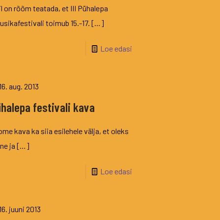
l on rõõm teatada, et III Pühalepa
sikafestivali toimub 15.-17.
[…]
Loe edasi
16. aug. 2013
halepa festivali kava
me kava ka siia esilehele välja, et oleks
tne ja
[…]
Loe edasi
16. juuni 2013