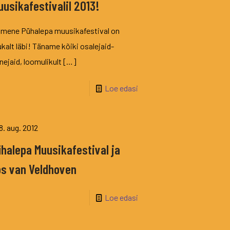
usikafestivalil 2013!
imene Pühalepa muusikafestival on
kalt läbi! Täname kõiki osalejaid-
nejaid, loomulikult
[…]
Loe edasi
8. aug. 2012
halepa Muusikafestival ja
s van Veldhoven
Loe edasi