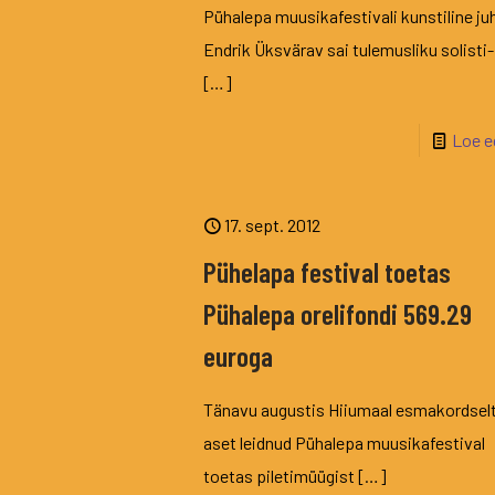
Pühalepa muusikafestivali kunstiline ju
Endrik Üksvärav sai tulemusliku solisti-
[…]
Loe e
17. sept. 2012
Pühelapa festival toetas
Pühalepa orelifondi 569.29
euroga
Tänavu augustis Hiiumaal esmakordsel
aset leidnud Pühalepa muusikafestival
toetas piletimüügist
[…]