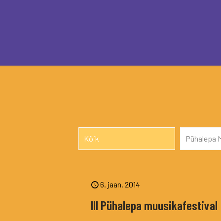
Kõik
Pühalepa M
6. jaan. 2014
III Pühalepa muusikafestival