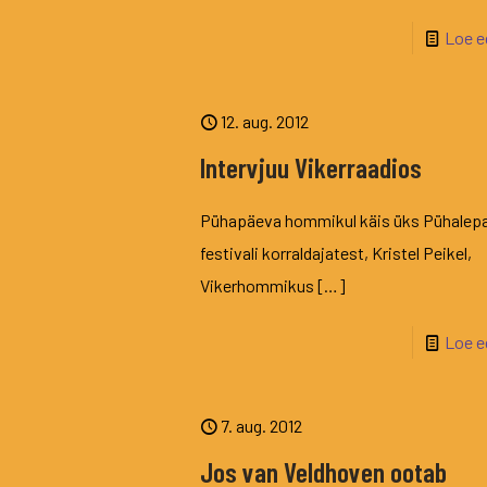
Loe e
12. aug. 2012
Intervjuu Vikerraadios
Pühapäeva hommikul käis üks Pühalep
festivali korraldajatest, Kristel Peikel,
Vikerhommikus
[…]
Loe e
7. aug. 2012
Jos van Veldhoven ootab