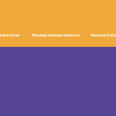
kafestival
Hiiumaa kammerorkester
Kerema Kult