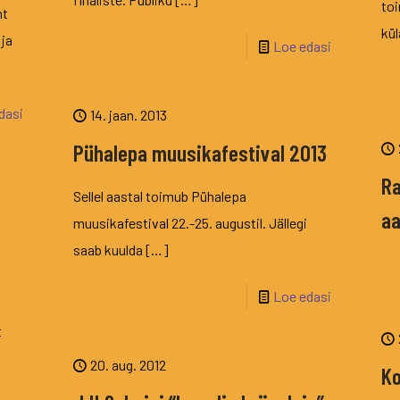
toi
ht
kül
 ja
Loe edasi
dasi
14. jaan. 2013
Pühalepa muusikafestival 2013
Ra
Sellel aastal toimub Pühalepa
aa
muusikafestival 22.-25. augustil. Jällegi
saab kuulda
[…]
Loe edasi
t
20. aug. 2012
Ko