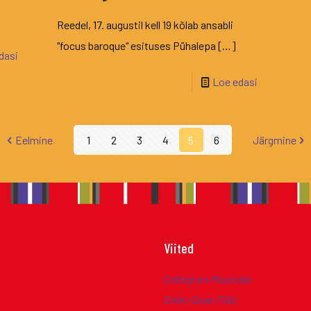
Reedel, 17. augustil kell 19 kõlab ansabli
"focus baroque" esituses Pühalepa
[…]
dasi
Loe edasi
Eelmine
1
2
3
4
5
6
Järgmine
Viited
Collegium Musicale
Erkki-Sven Tüür