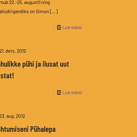
mub 22.-25. augustil ning
alisdirigendiks on Simon
[…]
Loe edasi
21. dets. 2012
hulikke pühi ja ilusat uut
stat!
Loe edasi
23. aug. 2012
htumiseni Pühalepa