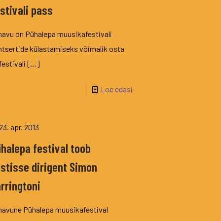
stivali pass
navu on Pühalepa muusikafestivali
tsertide külastamiseks võimalik osta
festivali
[…]
Loe edasi
23. apr. 2013
halepa festival toob
stisse dirigent Simon
rringtoni
navune Pühalepa muusikafestival