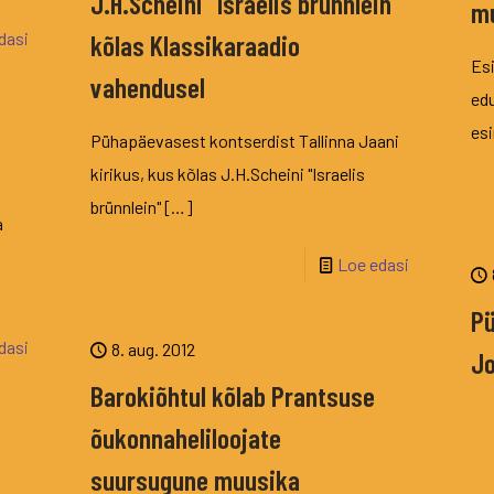
J.H.Scheini “Israelis brünnlein”
mu
dasi
kõlas Klassikaraadio
Es
vahendusel
edu
esi
Pühapäevasest kontserdist Tallinna Jaani
kirikus, kus kõlas J.H.Scheini "Israelis
brünnlein"
[…]
a
Loe edasi
Pü
dasi
8. aug. 2012
Jo
Barokiõhtul kõlab Prantsuse
õukonnaheliloojate
suursugune muusika