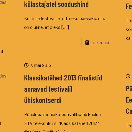
dasi
külastajatel soodushind
Fe
Kui tulla festivalile mitmeks päevaks, siis
Tä
on oluline, et oleks
[…]
kon
ka 
Loe edasi
ht
7. mai 2013
dasi
Klassikatähed 2013 finalistid
Pü
annavad festivalil
Ee
ühiskontserdi
Ca
Pühalepa muusikafestivalil saab kuulda
a
ETV telekonkursi "Klassikatähed 2013"
Tä
finaliste. Publiku
[…]