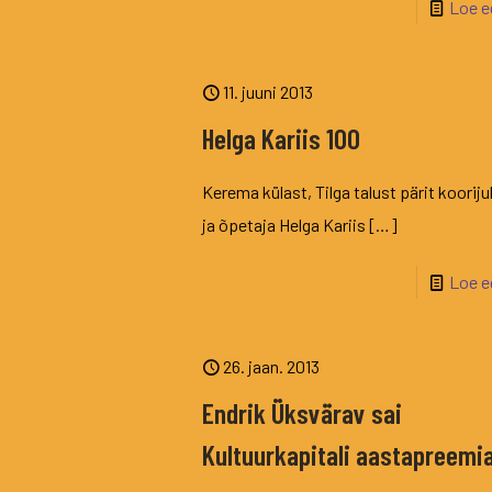
Loe e
11. juuni 2013
Helga Kariis 100
Kerema külast, Tilga talust pärit kooriju
ja õpetaja Helga Kariis
[…]
Loe e
26. jaan. 2013
Endrik Üksvärav sai
Kultuurkapitali aastapreemi