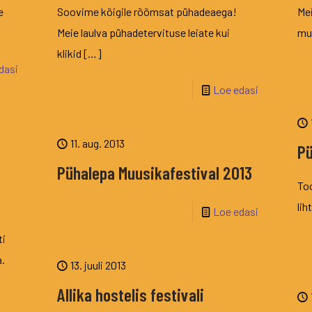
e
Soovime kõigile rõõmsat pühadeaega!
Mei
Meie laulva pühadetervituse leiate kui
muu
klikid
[…]
dasi
Loe edasi
11. aug. 2013
Pü
Pühalepa Muusikafestival 2013
Too
lih
Loe edasi
ti
a.
13. juuli 2013
Allika hostelis festivali