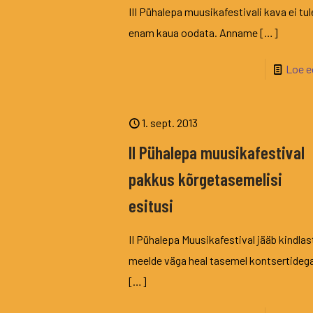
III Pühalepa muusikafestivali kava ei tul
enam kaua oodata. Anname
[…]
Loe e
1. sept. 2013
II Pühalepa muusikafestival
pakkus kõrgetasemelisi
esitusi
II Pühalepa Muusikafestival jääb kindlas
meelde väga heal tasemel kontsertideg
[…]